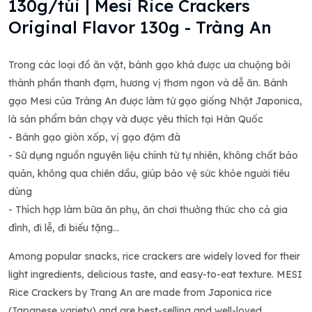
130g/túi | Mesi Rice Crackers
Original Flavor 130g - Tràng An
Trong các loại đồ ăn vặt, bánh gạo khá được ưa chuộng bởi
thành phần thanh đạm, hương vị thơm ngon và dễ ăn. Bánh
gạo Mesi của Tràng An được làm từ gạo giống Nhật Japonica,
là sản phẩm bán chạy và được yêu thích tại Hàn Quốc
- Bánh gạo giòn xốp, vị gạo đậm đà
- Sử dụng nguồn nguyên liệu chính từ tự nhiên, không chất bảo
quản, không qua chiên dầu, giúp bảo vệ sức khỏe người tiêu
dùng
- Thích hợp làm bữa ăn phụ, ăn chơi thưởng thức cho cả gia
đình, đi lễ, đi biếu tặng...
Among popular snacks, rice crackers are widely loved for their
light ingredients, delicious taste, and easy-to-eat texture. MESI
Rice Crackers by Trang An are made from Japonica rice
(Japanese variety) and are best-selling and well-loved