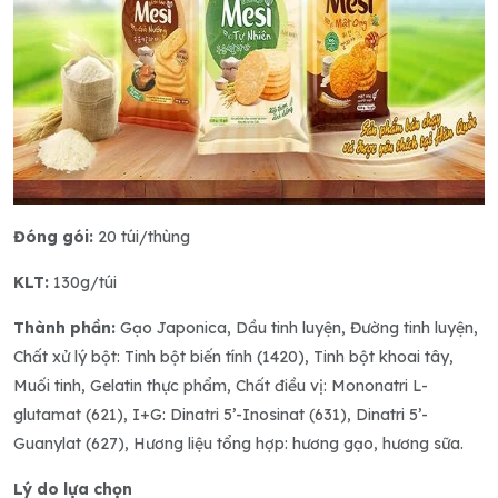
Đóng gói:
20 túi/thùng
KLT:
130g/túi
Thành phần:
Gạo Japonica, Dầu tinh luyện, Đường tinh luyện,
Chất xử lý bột: Tinh bột biến tính (1420), Tinh bột khoai tây,
Muối tinh, Gelatin thực phẩm, Chất điều vị: Mononatri L-
glutamat (621), I+G: Dinatri 5’-Inosinat (631), Dinatri 5’-
Guanylat (627), Hương liệu tổng hợp: hương gạo, hương sữa.
Lý do lựa chọn