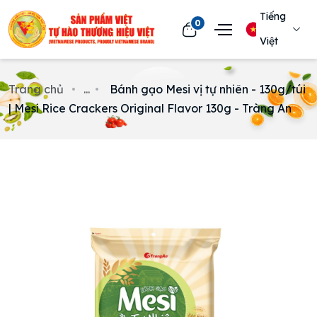
Tiếng
0
Việt
Trang chủ
...
Bánh gạo Mesi vị tự nhiên - 130g/túi
| Mesi Rice Crackers Original Flavor 130g - Tràng An