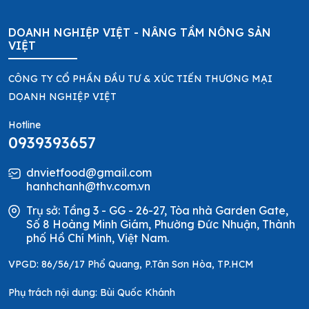
DOANH NGHIỆP VIỆT - NÂNG TẦM NÔNG SẢN
VIỆT
CÔNG TY CỔ PHẦN ĐẦU TƯ & XÚC TIẾN THƯƠNG MẠI
DOANH NGHIỆP VIỆT
Hotline
0939393657
dnvietfood@gmail.com
hanhchanh@thv.com.vn
Trụ sở: Tầng 3 - GG - 26-27, Tòa nhà Garden Gate,
Số 8 Hoàng Minh Giám, Phường Đức Nhuận, Thành
phố Hồ Chí Minh, Việt Nam.
VPGD: 86/56/17 Phổ Quang, P.Tân Sơn Hòa, TP.HCM
Phụ trách nội dung: Bùi Quốc Khánh