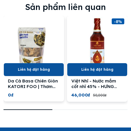
Sản phẩm liên quan
-8%
Liên hệ đặt hàng
Liên hệ đặt hàng
Da Cá Basa Chiên Giòn
Việt Nhĩ - Nước mắm
KATORI FOO | Thơm
cốt nhĩ 45% - HƯNG
Ngon, Giàu Dinh Dưỡng
VIỆT
0₫
46,000₫
50,000₫
- KATORI FOOD Crispy
Pangasius Fish Skin