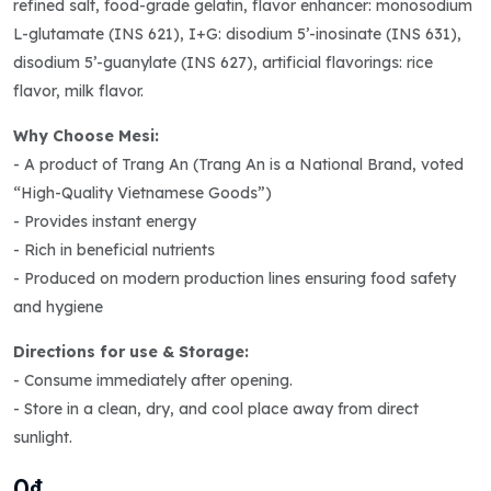
refined salt, food-grade gelatin, flavor enhancer: monosodium
L-glutamate (INS 621), I+G: disodium 5’-inosinate (INS 631),
disodium 5’-guanylate (INS 627), artificial flavorings: rice
flavor, milk flavor.
Why Choose Mesi:
- A product of Trang An (Trang An is a National Brand, voted
“High-Quality Vietnamese Goods”)
- Provides instant energy
- Rich in beneficial nutrients
- Produced on modern production lines ensuring food safety
and hygiene
Directions for use & Storage:
- Consume immediately after opening.
- Store in a clean, dry, and cool place away from direct
sunlight.
0₫