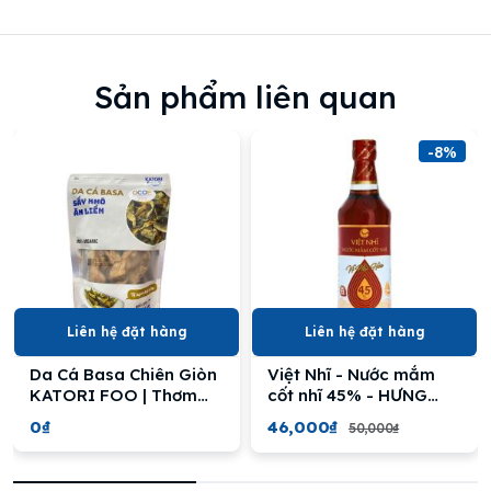
Sản phẩm liên quan
-8%
Liên hệ đặt hàng
Liên hệ đặt hàng
Da Cá Basa Chiên Giòn
Việt Nhĩ - Nước mắm
KATORI FOO | Thơm
cốt nhĩ 45% - HƯNG
Ngon, Giàu Dinh Dưỡng
VIỆT
0₫
46,000₫
50,000₫
- KATORI FOOD Crispy
Pangasius Fish Skin