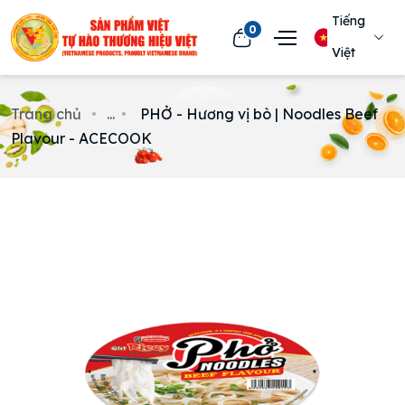
Tiếng
0
Việt
Trang chủ
...
PHỞ - Hương vị bò | Noodles Beef
Plavour - ACECOOK