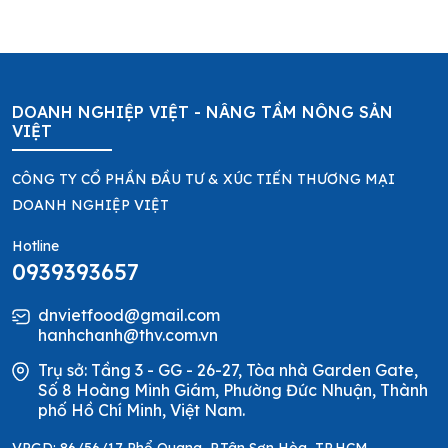
DOANH NGHIỆP VIỆT - NÂNG TẦM NÔNG SẢN
VIỆT
CÔNG TY CỔ PHẦN ĐẦU TƯ & XÚC TIẾN THƯƠNG MẠI
DOANH NGHIỆP VIỆT
Hotline
0939393657
dnvietfood@gmail.com
hanhchanh@thv.com.vn
Trụ sở: Tầng 3 - GG - 26-27, Tòa nhà Garden Gate,
Số 8 Hoàng Minh Giám, Phường Đức Nhuận, Thành
phố Hồ Chí Minh, Việt Nam.
VPGD: 86/56/17 Phổ Quang, P.Tân Sơn Hòa, TP.HCM