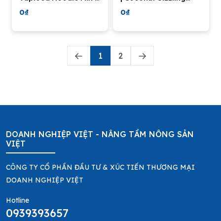
TAKY FOOD
Cake Mix - TAKY
0₫
0₫
FOOD - 500g
1
2
DOANH NGHIỆP VIỆT - NÂNG TẦM NÔNG SẢN
VIỆT
CÔNG TY CỔ PHẦN ĐẦU TƯ & XÚC TIẾN THƯƠNG MẠI
DOANH NGHIỆP VIỆT
Hotline
0939393657