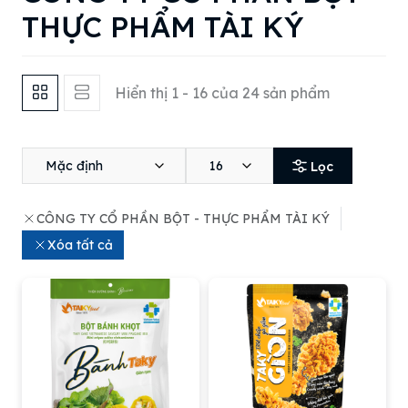
THỰC PHẨM TÀI KÝ
Hiển thị 1 - 16 của 24 sản phẩm
Mặc định
16
Lọc
CÔNG TY CỔ PHẦN BỘT - THỰC PHẨM TÀI KÝ
Xóa tất cả