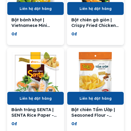
Liên hệ đặt hàng
Liên hệ đặt hàng
Bột bánh khọt |
Bột chiên gà giòn |
Vietnamese Mini
Crispy Fried Chicken
Savory Pancake Mix -
Flour - TAKY FOOD
0₫
0₫
TAKY FOOD
Liên hệ đặt hàng
Liên hệ đặt hàng
Bánh tráng SENTA |
Bột chiên Tẩm Ướp |
SENTA Rice Paper -
Seasoned Flour -
TAKY FOOD
TAKY FOOD
0₫
0₫