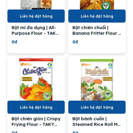
Liên hệ đặt hàng
Liên hệ đặt hàng
Bột mì đa dụng | All-
Bột chiên chuối |
Purpose Flour - TAKY
Banana Fritter Flour -
FOOD
TAKY FOOD
0₫
0₫
Liên hệ đặt hàng
Liên hệ đặt hàng
Bột chiên giòn | Crispy
Bột bánh cuốn |
Frying Flour - TAKY
Steamed Rice Roll Mix
FOOD
- TAKY FOOD
0₫
0₫