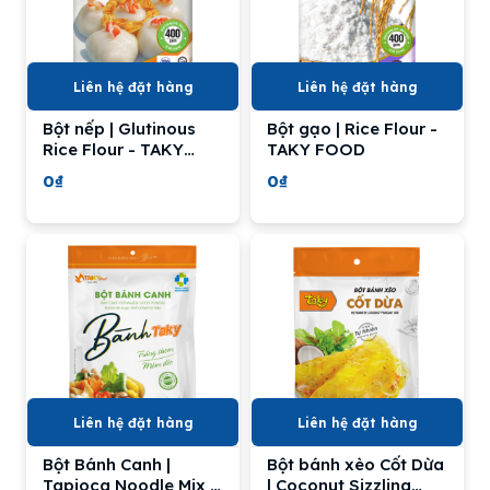
Liên hệ đặt hàng
Liên hệ đặt hàng
Bột nếp | Glutinous
Bột gạo | Rice Flour -
Rice Flour - TAKY
TAKY FOOD
FOOD
0₫
0₫
Liên hệ đặt hàng
Liên hệ đặt hàng
Bột Bánh Canh |
Bột bánh xèo Cốt Dừa
Tapioca Noodle Mix -
| Coconut Sizzling